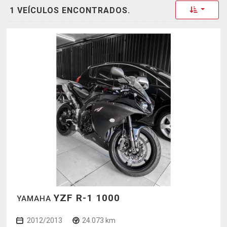
Toggle 
1 VEÍCULOS ENCONTRADOS.
YZF R-1 1000
YAMAHA
2012/2013
24.073 km